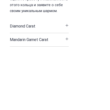
этого кольца и заявите о себе
своим уникальным шармом.
Diamond Carat
2.80 / 136 st
Mandarin Garnet Carat
3.47
White Gold 750 Gr
23.18
Получайте все наши новости и
обновления
ПОДПИСАТЬСЯ