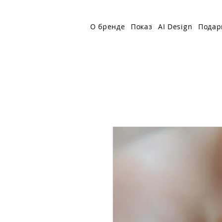
О бренде
Показ
AI Design
Подар