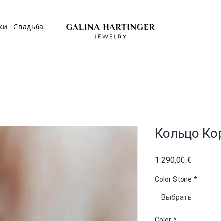
ки
Свадьба
Кольцо Ко
Цена
1 290,00 €
Color Stone
*
Выбрать
Color
*