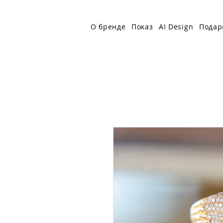
О бренде
Показ
AI Design
Подар