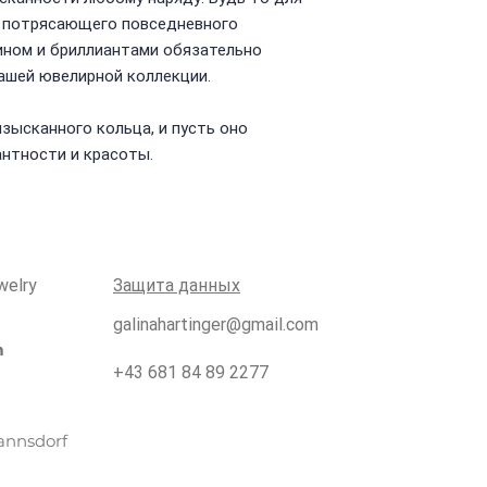
е потрясающего повседневного
рином и бриллиантами обязательно
ашей ювелирной коллекции.
зысканного кольца, и пусть оно
нтности и красоты.
welry
Защита данных
galinahartinger@gmail.com
m
+43 681 84 89 2277
annsdorf