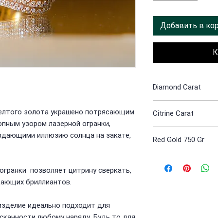
Добавить в ко
К
Diamond Carat
2.53
желтого золота украшено потрясающим
Citrine Carat
пным узором лазерной огранки,
5.71
здающими иллюзию солнца на закате,
Red Gold 750 Gr
Laser cut
19.6
огранки позволяет цитрину сверкать,
цающих бриллиантов.
изделие идеально подходит для
сканности любому наряду. Будь то для