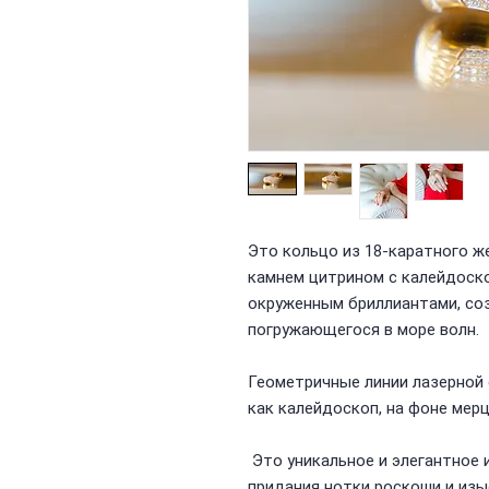
Это кольцо из 18-каратного 
камнем цитрином с калейдоско
окруженным бриллиантами, со
погружающегося в море волн.
Геометричные линии лазерной 
как калейдоскоп, на фоне мер
Это уникальное и элегантное 
придания нотки роскоши и изы