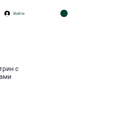
Войти
трин с
тами