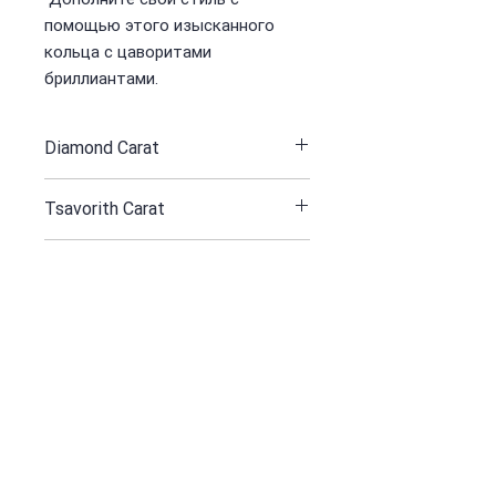
помощью этого изысканного
кольца с цаворитами
бриллиантами.
Diamond Carat
3.41
Tsavorith Carat
3.12
Yellow Gold 750 Gr
19.93
Получайте все наши новости и
обновления