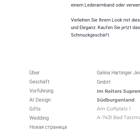
einem Lederarmband oder verwend
Verleihen Sie Ihrem Look mit die
und Eleganz. Kaufen Sie jetzt da
Schmuckgeschäft.
Über
Galina Hartinger Je
Geschäft
GmbH
Vorführung
Im R
eiters
Suprem
AI Design
Südburgenland
Am Golfplatz 1
Gifts
A-7431 Bad Tatzm
Wedding
Новая страница