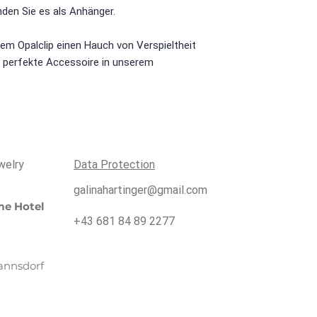
en Sie es als Anhänger.
sem Opalclip einen Hauch von Verspieltheit
s perfekte Accessoire in unserem
welry
Data Protection
galinahartinger@gmail.com
e Hotel
+43 681 84 89 2277
annsdorf