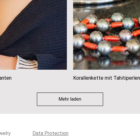
anten
icht
Korallenkette mit Tahitiperlen
Sch
Mehr laden
welry
Data Protection