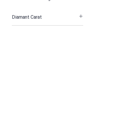
Diamant Carat
0.07
Weiß Gold 750 Gr
26.1
Diamant
2 st
Feueropal Ct
Mexico
10.29
Erhalten Sie alle unsere Neuigkeiten und
Updates
ABONNIEREN