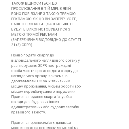
ТАКОЖ ВІДНОСИТЬСЯ ДО
ПРОФІЛЮВАННЯ В ТІЙ МІРІ, В ЯКІЙ
ВОНО ПОВ'ЯЗАНЕ З ТАКОЮ ПРЯМОЮ
РЕКЛАМОЮ. ЯКЩО ВИ ЗАПЕРЕЧУЄТЕ,
ВАШІ ПЕРСОНАЛЬНІ ДАНІ БІЛЬШЕ НЕ
БУДУТЬ ВИКОРИСТОВУВАТИСЯ З
МЕТОЮ ПРЯМОЇ РЕКЛАМИ
(ЗАПЕРЕЧЕННЯ ВІДПОВІДНО ДО СТАТТІ
21 (2) GDPR).
Право подати скаргу до
відповідального наглядового органу у
разі порушень GDPR постраждалі
особи мають право подати скаргу до
наглядового органу, зокрема, в
державі-члені ЄС за їх звичайним
місцем проживання, місцем роботи або
місцем передбачуваного порушення.
Право на подання скарги існує без
шкоди для будь-яких інших
адміністративних або судових засобів
правового захисту.
Право на переносимість даних ви
маєте право на передачу даних, які ми