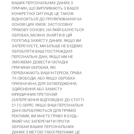
ВАШИХ ПЕРСОНАЛЬНИХ ДАНИХ З
ПРИЧИН, ЩО ВИПЛИВАЮТЬ З ВАШОЇ
КОНКРЕТНОЇ СИТУАЦІЇ; ЦЕ ТАКОЖ
ВІДНОСИТЬСЯ ДО ПРОФІЛЮВАННЯ НА
ОСНОВІ ЦИХ УМОВ. ЗАСТОСОВНУ
ПРАВОВУ ОСНОВУ, НА ЯКІЙ БАЗУЄТЬСЯ
ОБРОБКА, МОЖНА ЗНАЙТИ В ЦІЙ
ПОЛІТИЦІ ЗАХИСТУ ДАНИХ. ЯКЩО ВИ
ЗАПЕРЕЧУЄТЕ, МИ БІЛЬШЕ НЕ БУДЕМО
ОБРОБЛЯТИ ВАШІ ПОСТРАЖДАЛІ
ПЕРСОНАЛЬНІ ДАНІ, ЯКЩО МИ НЕ
ЗМОЖЕМО ДОВЕСТИ СКЛАДНІ
ПРИЧИНИ ОБРОБКИ, ЯКІ
ПЕРЕВАЖАЮТЬ ВАШІ ІНТЕРЕСИ, ПРАВА
ТА СВОБОДИ, АБО ЯКЩО ОБРОБКА
ПРИЗНАЧЕНА ДЛЯ ЗАТВЕРДЖЕННЯ,
ЗДІЙСНЕННЯ АБО ЗАХИСТУ
ЮРИДИЧНИХ ПРЕТЕНЗІЙ
(ЗАПЕРЕЧЕННЯ ВІДПОВІДНО ДО СТАТТІ
21 (1) GDPR). ЯКЩО ВАШІ ПЕРСОНАЛЬНІ
ДАНІ ОБРОБЛЯЮТЬСЯ ДЛЯ ПРЯМОЇ
РЕКЛАМИ, ВИ МАЄТЕ ПРАВО В БУДЬ-
ЯКИЙ ЧАС ЗАПЕРЕЧИТИ ПРОТИ
ОБРОБКИ ВАШИХ ПЕРСОНАЛЬНИХ
ДАНИХ З МЕТОЮ ТАКОЇ РЕКЛАМИ; ЦЕ