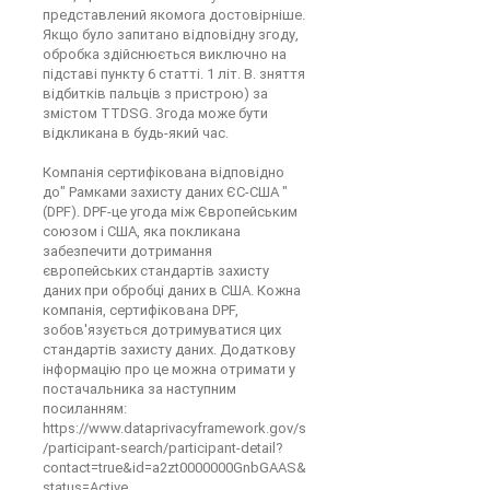
представлений якомога достовірніше.
Якщо було запитано відповідну згоду,
обробка здійснюється виключно на
підставі пункту 6 статті. 1 літ. B. зняття
відбитків пальців з пристрою) за
змістом TTDSG. Згода може бути
відкликана в будь-який час.
Компанія сертифікована відповідно
до" Рамками захисту даних ЄС-США "
(DPF). DPF-це угода між Європейським
союзом і США, яка покликана
забезпечити дотримання
європейських стандартів захисту
даних при обробці даних в США. Кожна
компанія, сертифікована DPF,
зобов'язується дотримуватися цих
стандартів захисту даних. Додаткову
інформацію про це можна отримати у
постачальника за наступним
посиланням:
https://www.dataprivacyframework.gov/s
/participant-search/participant-detail?
contact=true&id=a2zt0000000GnbGAAS&
status=Active