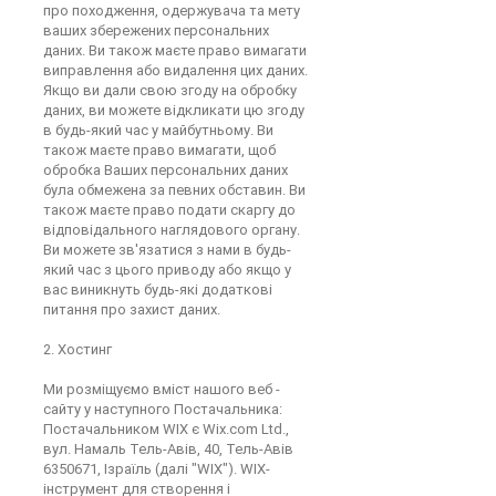
про походження, одержувача та мету
ваших збережених персональних
даних. Ви також маєте право вимагати
виправлення або видалення цих даних.
Якщо ви дали свою згоду на обробку
даних, ви можете відкликати цю згоду
в будь-який час у майбутньому. Ви
також маєте право вимагати, щоб
обробка Ваших персональних даних
була обмежена за певних обставин. Ви
також маєте право подати скаргу до
відповідального наглядового органу.
Ви можете зв'язатися з нами в будь-
який час з цього приводу або якщо у
вас виникнуть будь-які додаткові
питання про захист даних.
2. Хостинг
Ми розміщуємо вміст нашого веб -
сайту у наступного Постачальника:
Постачальником WIX є Wix.com Ltd.,
вул. Намаль Тель-Авів, 40, Тель-Авів
6350671, Ізраїль (далі "WIX"). WIX-
інструмент для створення і