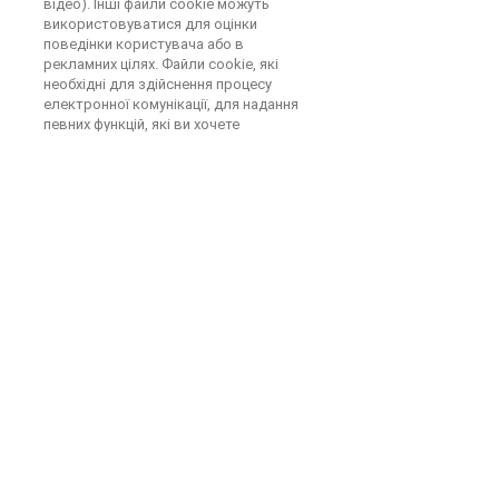
відео). Інші файли cookie можуть
використовуватися для оцінки
поведінки користувача або в
рекламних цілях. Файли cookie, які
необхідні для здійснення процесу
електронної комунікації, для надання
певних функцій, які ви хочете
(наприклад для функції кошика для
покупок) або для оптимізації веб-сайту
(наприклад, файли cookie для
вимірювання веб-аудиторії) (необхідні
файли cookie). зберігаються на
підставі пункту 6 статті. 1 літ. F GDPR,
якщо не вказано інше правове
підґрунтя. Оператор веб-сайту має
законний інтерес у зберіганні
необхідних файлів cookie для технічно
безпомилкового та оптимізованого
надання своїх послуг. Якщо було
запитано згоду на зберігання файлів
cookie і порівнянних технологій
розпізнавання, обробка здійснюється
виключно на підставі цієї згоди (пункт
6 статті. 1 літ. GDPR та пункт 25
розділу. 1 TTDSG); згода може бути