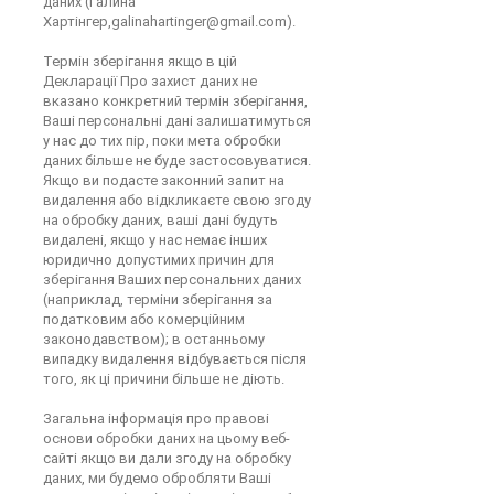
даних (Галина
Хартінгер,
galinahartinger@gmail.com
).
Термін зберігання якщо в цій
Декларації Про захист даних не
вказано конкретний термін зберігання,
Ваші персональні дані залишатимуться
у нас до тих пір, поки мета обробки
даних більше не буде застосовуватися.
Якщо ви подасте законний запит на
видалення або відкликаєте свою згоду
на обробку даних, ваші дані будуть
видалені, якщо у нас немає інших
юридично допустимих причин для
зберігання Ваших персональних даних
(наприклад, терміни зберігання за
податковим або комерційним
законодавством); в останньому
випадку видалення відбувається після
того, як ці причини більше не діють.
Загальна інформація про правові
основи обробки даних на цьому веб-
сайті якщо ви дали згоду на обробку
даних, ми будемо обробляти Ваші