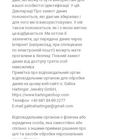
вашої особистої ідентифікації. У цій
Декларації Про захист даних
пояснюється, які дані ми збираємо і
для чого ми їх використовуємо. У ній
також пояснюється, як і з якою метою
це відбувається. Ми хотіли б
зазначити, що передача даних через
Інтернет (наприклад, при спілкуванні
по електронній пошті) можуть мати
прогалини в безпеці. Повний захист
даних від доступу третіх осіб
неможлива.
Примітка про відповідальний орган
відповідальним органом для обробки
даних на цьому веб-сайті є: Galina
Hartinger Jewelry GmbH,
https://www.hartingershop.com
Телефон:
+43 681 84 89 2277
E-mail:
galinahartinger@gmail.com
Відповідальним органом є фізична або
юридична особа, яка самостійно або
спільно з іншими приймає рішення про
цілі та засоби обробки персональних