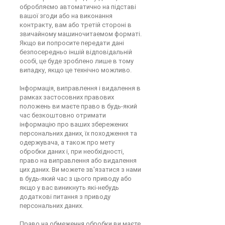
обробляємо автоматично на підставі
вашої згоди або на виконання
контракту, вам або третій стороні в
звичайному машиночитаемом форматі.
Якщо ви попросите передати дані
безпосередньо іншій відповідальній
особі, це буде зроблено лише в тому
випадку, якщо це технічно можливо.
Інформація, виправлення і видалення в
рамках застосовних правових
положень ви маєте право в будь-який
час безкоштовно отримати
інформацію про ваших збережених
персональних даних, їх походження та
одержувача, а також про мету
обробки даних і, при необхідності,
право на виправлення або видалення
цих даних. Ви можете зв'язатися з нами
в будь-який час з цього приводу або
якщо у вас виникнуть які-небудь
додаткові питання з приводу
персональних даних.
Право на обмеження обробки ви маєте