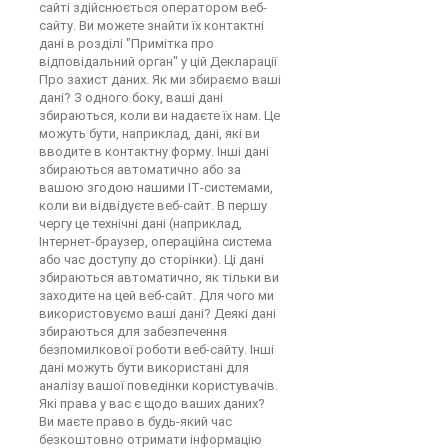
сайті здійснюється оператором веб-
сайту. Ви можете знайти їх контактні
дані в розділі "Примітка про
відповідальний орган" у цій Декларації
Про захист даних. Як ми збираємо ваші
дані? З одного боку, ваші дані
збираються, коли ви надаєте їх нам. Це
можуть бути, наприклад, дані, які ви
вводите в контактну форму. Інші дані
збираються автоматично або за
вашою згодою нашими ІТ-системами,
коли ви відвідуєте веб-сайт. В першу
чергу це технічні дані (наприклад,
Інтернет-браузер, операційна система
або час доступу до сторінки). Ці дані
збираються автоматично, як тільки ви
заходите на цей веб-сайт. Для чого ми
використовуємо ваші дані? Деякі дані
збираються для забезпечення
безпомилкової роботи веб-сайту. Інші
дані можуть бути використані для
аналізу вашої поведінки користувачів.
Які права у вас є щодо ваших даних?
Ви маєте право в будь-який час
безкоштовно отримати інформацію