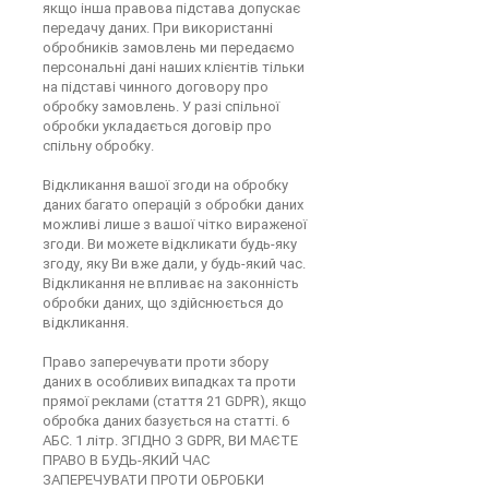
якщо інша правова підстава допускає
передачу даних. При використанні
обробників замовлень ми передаємо
персональні дані наших клієнтів тільки
на підставі чинного договору про
обробку замовлень. У разі спільної
обробки укладається договір про
спільну обробку.
Відкликання вашої згоди на обробку
даних багато операцій з обробки даних
можливі лише з вашої чітко вираженої
згоди. Ви можете відкликати будь-яку
згоду, яку Ви вже дали, у будь-який час.
Відкликання не впливає на законність
обробки даних, що здійснюється до
відкликання.
Право заперечувати проти збору
даних в особливих випадках та проти
прямої реклами (стаття 21 GDPR), якщо
обробка даних базується на статті. 6
АБС. 1 літр. ЗГІДНО З GDPR, ВИ МАЄТЕ
ПРАВО В БУДЬ-ЯКИЙ ЧАС
ЗАПЕРЕЧУВАТИ ПРОТИ ОБРОБКИ