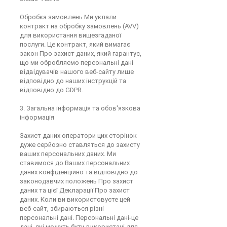
Обробка замовлень Ми уклали
контракт на обробку замовлень (AVV)
для використання вищезгаданої
послуги. Це контракт, який вимагає
закон Про захист даних, який гарантує,
що ми обробляємо персональні дані
відвідувачів нашого веб-сайту лише
відповідно до наших інструкцій та
відповідно до GDPR.
3. Загальна інформація та обов'язкова
інформація
Захист даних оператори цих сторінок
дуже серйозно ставляться до захисту
ваших персональних даних. Ми
ставимося до Ваших персональних
даних конфіденційно та відповідно до
законодавчих положень Про захист
даних та цієї Декларації Про захист
даних. Коли ви використовуєте цей
веб-сайт, збираються різні
персональні дані. Персональні дані-це
дані, які можуть бути використані для