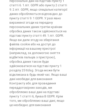
персональні дані на підставі пункту 1
статті 6. 1 літ. GDPR або пункту 2 статті
9. 2 літ. GDPR, якщо спеціальні категорії
даних обробляються відповідно до
пункту статті 9. 1 GDPR. У разі явно
вираженої згоди на передачу
персональних даних третім країнам
обробка даних також здійснюється на
підставі пункту статті 49. 1 літ. GDPR.
Якщо ви дали згоду на зберігання
файлів cookie або на доступ до
інформації на вашому пристрої
(наприклад, за допомогою зняття
відбитків пальців з пристрою),
обробка даних також буде
здійснюватися на підставі пункту 1
розділу 25 ttdsg. Згода може бути
відкликана в будь-який час. Якщо ваші
дані необхідні для виконання
Контракту або для проведення
переддоговірних заходів, ми
обробляємо ваші дані на підставі
пункту 1 статті 6, буква B GDPR. Крім
того, ми обробляємо ваші дані, якщо
це необхідно для виконання