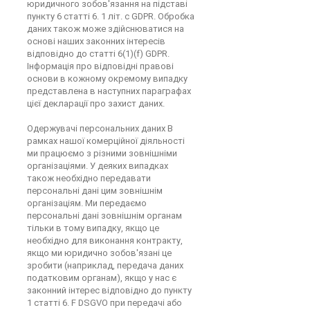
юридичного зобов'язання на підставі
пункту 6 статті 6. 1 літ. c GDPR. Обробка
даних також може здійснюватися на
основі наших законних інтересів
відповідно до статті 6(1)(f) GDPR.
Інформація про відповідні правові
основи в кожному окремому випадку
представлена в наступних параграфах
цієї декларації про захист даних.
Одержувачі персональних даних В
рамках нашої комерційної діяльності
ми працюємо з різними зовнішніми
організаціями. У деяких випадках
також необхідно передавати
персональні дані цим зовнішнім
організаціям. Ми передаємо
персональні дані зовнішнім органам
тільки в тому випадку, якщо це
необхідно для виконання контракту,
якщо ми юридично зобов'язані це
зробити (наприклад, передача даних
податковим органам), якщо у нас є
законний інтерес відповідно до пункту
1 статті 6. F DSGVO при передачі або