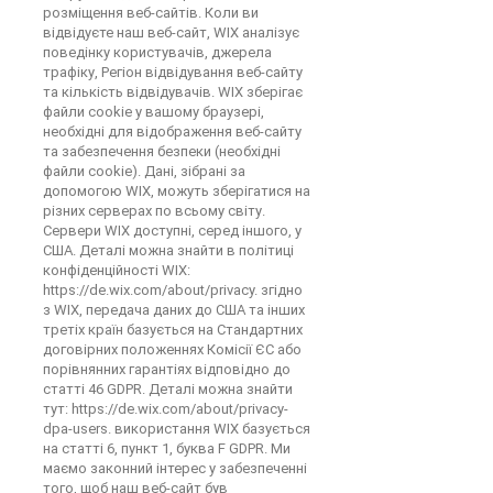
розміщення веб-сайтів. Коли ви
відвідуєте наш веб-сайт, WIX аналізує
поведінку користувачів, джерела
трафіку, Регіон відвідування веб-сайту
та кількість відвідувачів. WIX зберігає
файли cookie у вашому браузері,
необхідні для відображення веб-сайту
та забезпечення безпеки (необхідні
файли cookie). Дані, зібрані за
допомогою WIX, можуть зберігатися на
різних серверах по всьому світу.
Сервери WIX доступні, серед іншого, у
США. Деталі можна знайти в політиці
конфіденційності WIX:
https://de.wix.com/about/privacy. згідно
з WIX, передача даних до США та інших
третіх країн базується на Стандартних
договірних положеннях Комісії ЄС або
порівнянних гарантіях відповідно до
статті 46 GDPR. Деталі можна знайти
тут: https://de.wix.com/about/privacy-
dpa-users. використання WIX базується
на статті 6, пункт 1, буква F GDPR. Ми
маємо законний інтерес у забезпеченні
того, щоб наш веб-сайт був