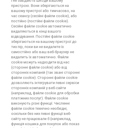
і не завдають шкоди вашому
пристрою. Вони зберігаються на
вашому пристрої або тимчасово, на
час сеансу (сесійні файли cookie), або
постійно (постійні файли cookie).
Сесійні файли cookie автоматично
видаляються в кінці вашого
відвідування. Постійні файли cookie
зберігаються на вашому пристрої до
тих пір, поки ви не видалите їх
самостійно або ваш веб-браузер не
видалить їх автоматично. Файли
cookie можуть надходити від нас
(сторонні файли cookie) або від
сторонніх компаній (так звані сторонні
файли cookie). Сторонні файли cookie
дозволяють інтегрувати певні сервіси
сторонніх компаній у веб-сайти
(наприклад, файли cookie для обробки
платіжних послуг). Файли cookie
виконують різні функції. Численні
файли cookie технічно необхідні,
оскільки без них певні функції веб-
сайту не працювали б (наприклад,
функція кошика для покупок або показ