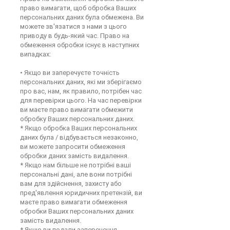
право вимагати, щоб обробка Ваших
персональних даних була обмежена. Ви
можете зв'язатися з нами з цього
приводу в будь-який час. Право на
обмеження обробки існує в наступних
випадках:
• Якщо ви заперечуєте точність
персональних даних, які ми зберігаємо
про вас, нам, як правило, потрібен час
для перевірки цього. На час перевірки
ви маєте право вимагати обмежити
обробку Ваших персональних даних.
* Якщо обробка Ваших персональних
даних була / відбувається незаконно,
ви можете запросити обмеження
обробки даних замість видалення.
* Якщо нам більше не потрібні ваші
персональні дані, але вони потрібні
вам для здійснення, захисту або
пред'явлення юридичних претензій, ви
маєте право вимагати обмеження
обробки Ваших персональних даних
замість видалення.
* Якщо ви подали заперечення