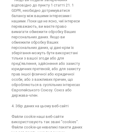
відповідно до пункту 1 статті 21. 1
GDPR, необхідно дотримуватися
балансу між вашими інтересами і
нашими. Поки ще не ясно, чиї інтереси
переважають, ви маєте право
вимагати обмежити обробку Ваших
персональних даних. Якщо ви
обмежили обробку Ваших
персональних даних, ці дані-крім їх
зберігання-можуть бути використані
тільки з вашої згоди або для
пред'явлення, здійснення або захисту
юридичних претензій, або для захисту
прав іншої фізичної або юридичної
особи, або з важливих причин, що
обробляються в суспільних інтересах
Європейського Союзу. Союз або
держава-член.
4. Збір даних на цьому веб-сайті
Файли cookie наші веб-сайти
використовують так звані "cookies".
Файли cookie-це невеликі пакети даних