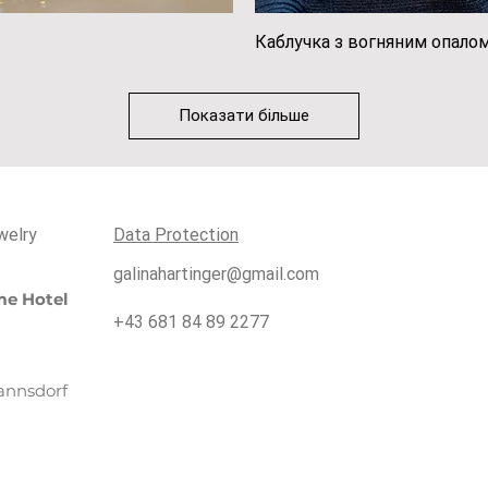
регляд
Каблучка з вогняним опало
Швидк
Показати більше
welry
Data Protection
galinahartinger@gmail.com
e Hotel
+43 681 84 89 2277
annsdorf