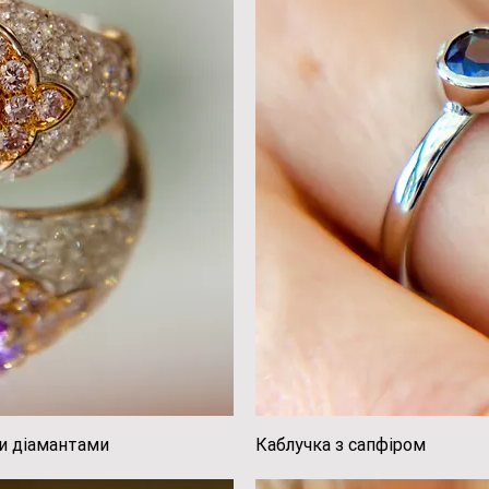
и діамантами
регляд
Каблучка з сапфіром
Швидк