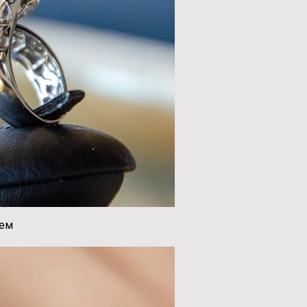
цем
ий перегляд