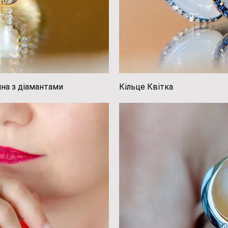
на з діамантами
регляд
Кільце Квітка
Швидк