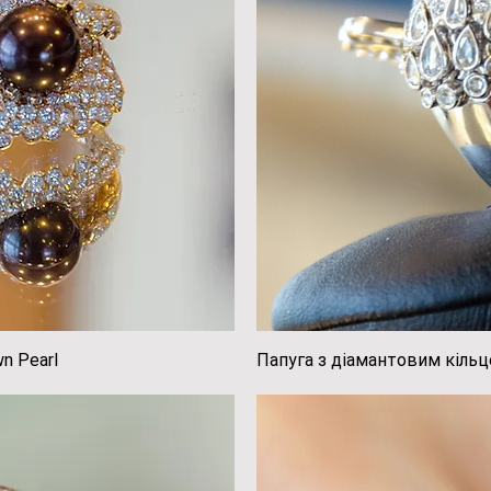
n Pearl
регляд
Папуга з діамантовим кіль
Швидк