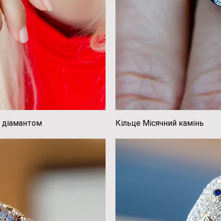
і діамантом
регляд
Кільце Місячний камінь
Швидк