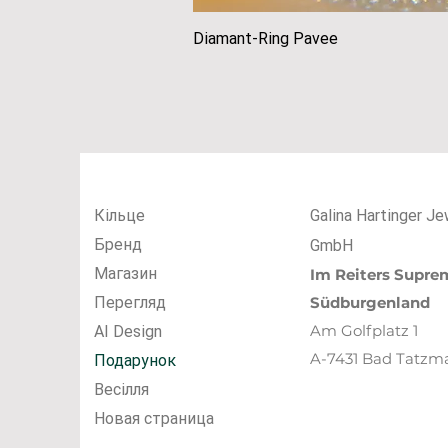
Diamant-Ring Pavee
Швидкий пе
Кiльце
Galina Hartinger Je
Бренд
GmbH
Магазин
Im R
eiters
Suprem
Перегляд
Südburgenland
Am Golfplatz 1
AI Design
A-7431 Bad Tatzm
Подарунок
Весілля
Новая страница