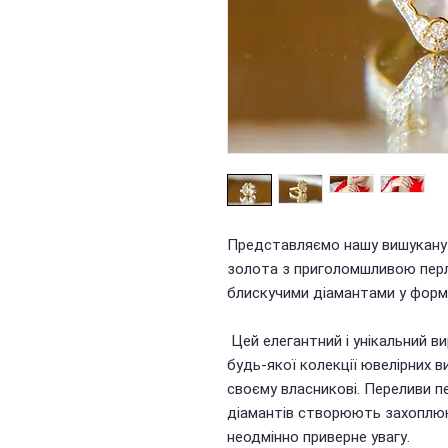
Представляємо нашу вишукану 
золота з приголомшливою пер
блискучими діамантами у форм
Цей елегантний і унікальний в
будь-якої колекції ювелірних в
своєму власникові. Переливи п
діамантів створюють захоплюю
неодмінно приверне увагу.