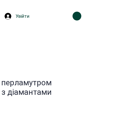
Увійти
з перламутром
з діамантами