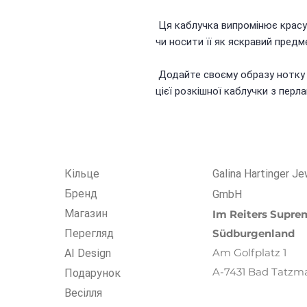
Ця каблучка випромінює красу 
чи носити її як яскравий предм
Додайте своєму образу нотку 
цієї розкішної каблучки з перл
Кiльце
Galina Hartinger Je
Бренд
GmbH
Магазин
Im R
eiters
Suprem
Перегляд
Südburgenland
Am Golfplatz 1
AI Design
A-7431 Bad Tatzm
Подарунок
Весілля