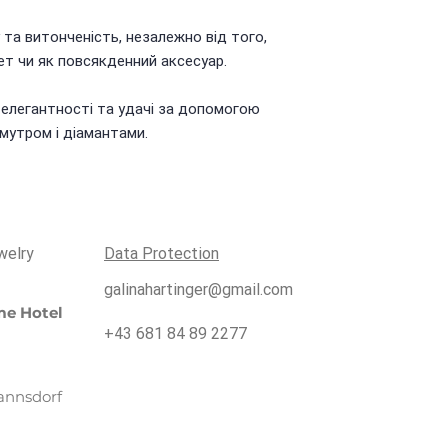
та витонченість, незалежно від того,
ет чи як повсякденний аксесуар.
елегантності та удачі за допомогою
амутром і діамантами.
welry
Data Protection
galinahartinger@gmail.com
e Hotel
+43 681 84 89 2277
annsdorf