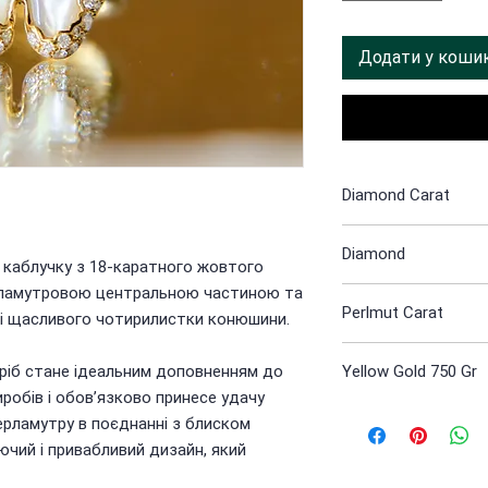
Додати у коши
Diamond Carat
0.80
Diamond
каблучку з 18-каратного жовтого
ламутровою центральною частиною та
61 st
Perlmut Carat
і щасливого чотирилистки конюшини.
2.80
иріб стане ідеальним доповненням до
Yellow Gold 750 Gr
иробів і обов’язково принесе удачу
7.42
ерламутру в поєднанні з блиском
чий і привабливий дизайн, який