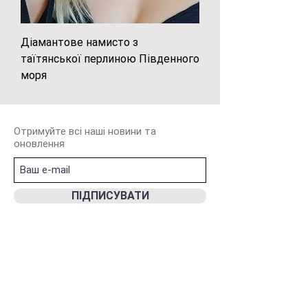
Діамантове намисто з
таїтянської перлиною Південного
моря
Отримуйте всі наші новини та
оновлення
ПIДПИСУВАТИ
Galina Hartinger Jewelry GmbH
Im R
eiters
Supreme Hotel
Südburgenland