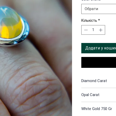
Обрати
Кількість
*
Додати у коши
Diamond Carat
0.02
Opal Carat
3.75
White Gold 750 Gr