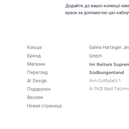
Додайте до вашої колекції юве
краси за допомогою цієї каблу
Кiльце
Galina Hartinger Je
Бренд
GmbH
Магазин
Im R
eiters
Suprem
Перегляд
Südburgenland
Am Golfplatz 1
AI Design
A-7431 Bad Tatzm
Подарунок
Весілля
Новая страница