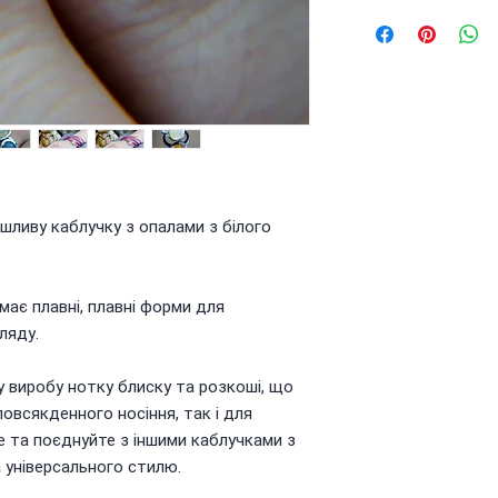
7.32
ливу каблучку з опалами з білого
має плавні, плавні форми для
ляду.
 виробу нотку блиску та розкоші, що
овсякденного носіння, так і для
е та поєднуйте з іншими каблучками з
а універсального стилю.