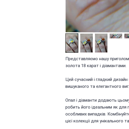
Представляємо нашу приголомш
золота 18 карат і діамантами.
Цей сучасний і гладкий дизайн 
вишуканого та елегантного виг
Опал і діаманти додають цьому
робить його ідеальним як для п
особливих випадків. Комбінуйт
цієї колекції для унікального т