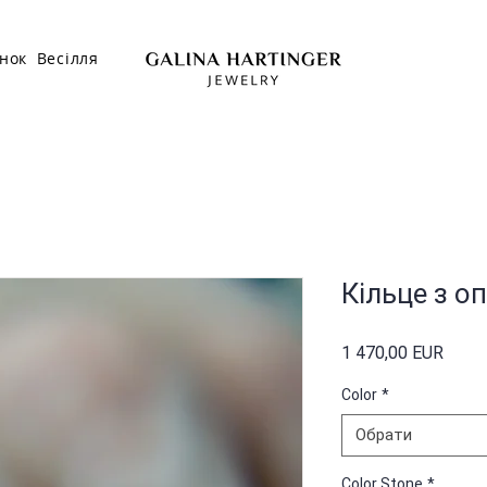
нок
Весілля
Кільце з о
Ціна
1 470,00 EUR
Color
*
Обрати
Color Stone
*