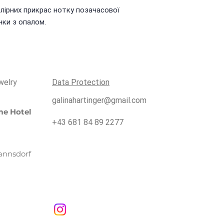
лірних прикрас нотку позачасової
чки з опалом.
welry
Data Protection
galinahartinger@gmail.com
e Hotel
+43 681 84 89 2277
annsdorf