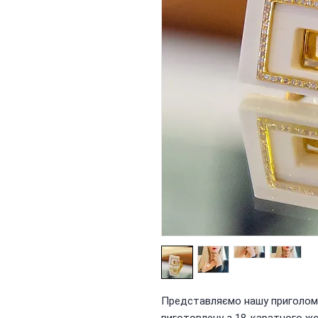
Представляємо нашу приголомш
виготовлену з 18-каратного ж