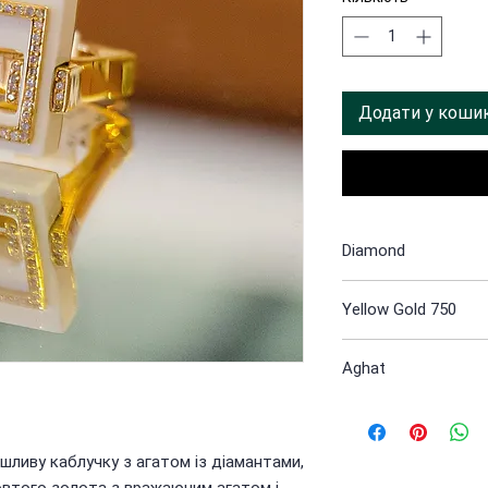
Додати у коши
Diamond
Yellow Gold 750
Aghat
ливу каблучку з агатом із діамантами,
овтого золота з вражаючим агатом і