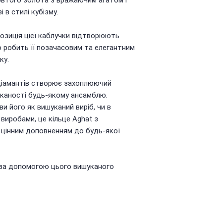
 в стилі кубізму.
позиція цієї каблучки відтворюють
 робить її позачасовим та елегантним
ку.
 діамантів створює захоплюючий
каності будь-якому ансамблю.
ви його як вишуканий виріб, чи в
виробами, це кільце Aghat з
 цінним доповненням до будь-якої
 за допомогою цього вишуканого