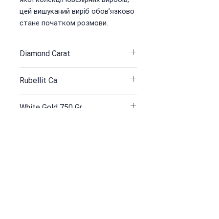
цей вишуканий виріб обов’язково
стане початком розмови.
Diamond Carat
1.13 / 152 St
Rubellit Ca
4.19
White Gold 750 Gr
11.68
Отримуйте всі наші новини та
оновлення
ПIДПИСУВАТИ